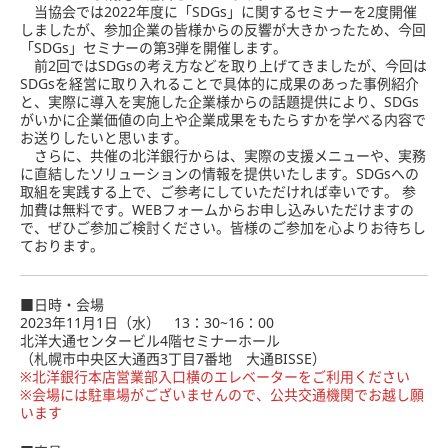
当協会では2022年度に「SDGs」に関するセミナーを2度開催
しましたが、参加企業の皆様からの反響が大きかったため、今回
「SDGs」セミナーの第3弾を開催します。
前2回ではSDGsの考え方などを取り上げてきましたが、今回は
SDGsを経営に取り入れることで具体的に成果のあった事例紹介
と、実際に導入を実施した企業様からの話題提供により、SDGs
がいかに企業価値の向上や企業成果をもたらすかを学べる内容で
お送りしたいと思います。
さらに、共催の北洋銀行からは、実際の支援メニューや、実務
に直結したソリューションの情報を提供いたします。SDGsへの
取組を実践する上で、ご参考にしていただければ幸いです。 参
加費は無料です。WEBフォームからお申し込みいただけますの
で、ぜひご参加ご検討ください。皆様のご参加を心よりお待ちし
ております。
■日時・会場
2023年11月1日（水） 13：30~16：00
北洋大通センタービル4階セミナーホール
（札幌市中央区大通西3丁目7番地 大通BISSE）
※北洋銀行本店営業部入口横のエレベーターをご利用ください
※会場には駐車場がございませんので、公共交通機関でお越し願
います