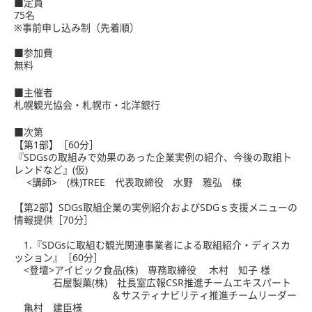
■定員
75名
※事前申し込み制（先着順）
■参加費
無料
■主催者
札幌観光協会・札幌市・北洋銀行
■次第
【第1部】［60分］
『SDGsの取組みで効果のあった企業実例の紹介、今後の取組ト
レンドなど』(仮)
<講師> (株)TREE 代表取締役 水野 雅弘 様
【第2部】SDGs取組企業の実例紹介およびSDGｓ支援メニューの
情報提供［70分］
1.『SDGsに取組む観光関連事業者による取組紹介・ディスカ
ッション』［60分］
<登壇>アイビック食品(株) 専務取締役 木村 知子 様
石屋製菓(株) 社長室広報CSR推進チームエキスパート
＆サスティナビリティ推進チームリーダー
亀村 建臣様