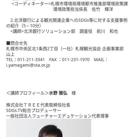
<コーディネーター>札幌市環境局環境都市推進部環境政策課
環境政策担当係長 佐竹 輝洋
2.北洋銀行による観光関連企業へのSDGs等に対する支援事例
の紹介（5～10分）
<講師>北洋銀行ソリューション部 調査役 前川 和也
■問合せ先
札幌市中央区北1条西2丁目（一社）札幌観光協会 企画事業部
山上
TEL：011-211-3341 FAX ：011-231-1970 MAIL：
i.yamagami@sta.or.jp
＜講師プロフィール＞
水野 雅弘
様
株式会社ＴＲＥＥ代表取締役社長
SDGs.TV総合プロデューサー
一般社団法人フューチャーエデュケーション代表理事