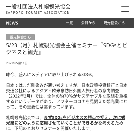
一般社団法人札幌観光協会
SAPPORO TOURIST ASSOCIATION
NEWS
一覧
会員から
観光協会から
観光協会から
5/23（月）札幌観光協会主催セミナー『SDGsとビ
ジネスと観光』
2022年5月11日
昨今、盛んにメディアに取り上げられるSDGs。
日本ではまだ馴染みが薄い考えですが、日本政策投資銀行と日本
交通公社によるアジア・欧米豪訪日外国人旅行者の意向調査
（2022年2月）では、全体の約70％がサステナブルな取組を重視
するというデータがあり、アフターコロナを見据えた観光業にと
って、その重要性は高まっています。
札幌観光協会では、
まずSDGsをビジネスの視点で捉え、次に観
光業にどのように応用させていくことができるか
を考えるため
に、下記のとおりセミナーを開催いたします。