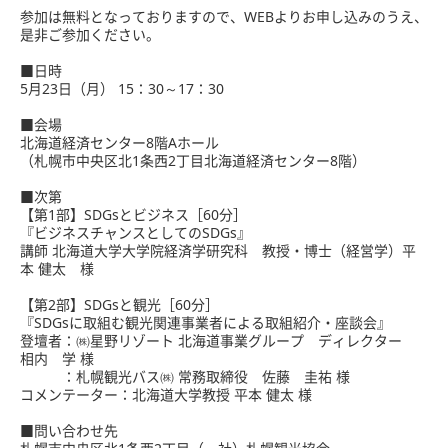
参加は無料となっておりますので、WEBよりお申し込みのうえ、
是非ご参加ください。
■日時
5月23日（月） 15：30～17：30
■会場
北海道経済センター8階Aホール
（札幌市中央区北1条西2丁目北海道経済センター8階）
■次第
【第1部】SDGsとビジネス［60分］
『ビジネスチャンスとしてのSDGs』
講師 北海道大学大学院経済学研究科 教授・博士（経営学）平
本 健太 様
【第2部】SDGsと観光［60分］
『SDGsに取組む観光関連事業者による取組紹介・座談会』
登壇者：㈱星野リゾート 北海道事業グループ ディレクター
相内 学 様
：札幌観光バス㈱ 常務取締役 佐藤 圭祐 様
コメンテーター：北海道大学教授 平本 健太 様
■問い合わせ先